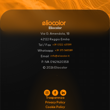
Eliocolor
Via G. Amendola, 1B
42122 Reggio Emilia
+39 0522 451599
Tel / Fax
+39 375 5685389
Whatsapp
info@eliocolor.it
Email
P. IVA 01621620358
© 2026 Eliocolor
.
Trasparenza
Privacy Policy
Cookie Policy